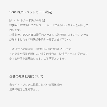
Square(クレジットカード決済)
[クレジットカード決済の場合]
SQUARE株式会社のクレジットカード決済代行システムを利用して
おります。
ご注文後、SQUARE決済用のメールをお送り致しますので、メール
が届きましたら即時決済手続きを完了させて下さい。
・決済完了の確認後、3営業日以内に発送いたします。
・定休日や営業時間外のご注文の場合は、決済用メールお届けまで
少々お時間を頂戴致します。ご了承下さいませ。
画像の無断転載について
当サイト・ブログに掲載されている画像等の
無断転載はご遠慮下さい。