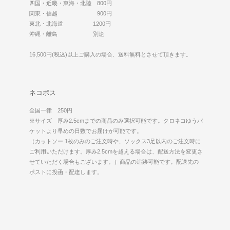
四国・近畿・東海・北陸 800円
関東・信越 900円
東北・北海道 1200円
沖縄・離島 別途
16,500円(税込)以上ご購入の場合、送料無料とさせて頂きます。
ネコポス
全国一律 250円
※サイズ 厚み2.5cmまでの商品のみ選択可能です。クロネコゆうパ
ケットより早めの日数でお届けが可能です。
（カットソー 1枚のみのご注文時や、ソックス3足以内のご注文時に
ご利用いただけます。厚み2.5cmを超える場合は、配送方法を変更さ
せていただく場合もございます。）商品の追跡可能です。配送先の
ポストに投函・配達します。