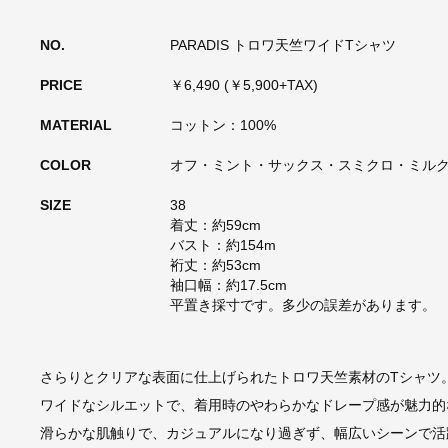
NO.
PARADIS トロワ天竺ワイドTシャツ
PRICE
￥6,490 (￥5,900+TAX)
MATERIAL
コットン：100%
COLOR
オフ・ミント・サックス・スミクロ・ミル
SIZE
38
着丈：約59cm
バスト：約154m
裄丈：約53cm
袖口幅：約17.5cm
平置き採寸です。多少の誤差があります。
さらりとクリアな表面に仕上げられたトロワ天竺素材のTシャツ
ワイドなシルエットで、着用時のやわらかなドレープ感が魅力的
滑らかな肌触りで、カジュアルになり過ぎず、幅広いシーンで活