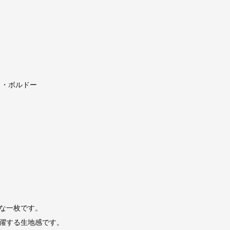
ク・ボルドー
。
な一枚です。
躍する生地感です。