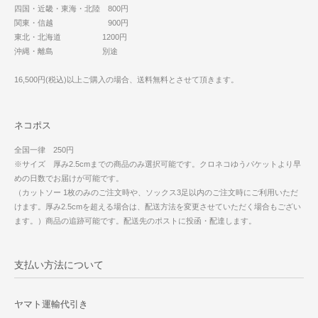
四国・近畿・東海・北陸 800円
関東・信越 900円
東北・北海道 1200円
沖縄・離島 別途
16,500円(税込)以上ご購入の場合、送料無料とさせて頂きます。
ネコポス
全国一律 250円
※サイズ 厚み2.5cmまでの商品のみ選択可能です。クロネコゆうパケットより早
めの日数でお届けが可能です。
（カットソー 1枚のみのご注文時や、ソックス3足以内のご注文時にご利用いただ
けます。厚み2.5cmを超える場合は、配送方法を変更させていただく場合もござい
ます。）商品の追跡可能です。配送先のポストに投函・配達します。
支払い方法について
ヤマト運輸代引き