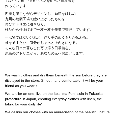
"はたらく布"であるリネンを使った日常着を
作っています。
四季を感じながらデザインし、糸島をはじめ
九州の縫製工場で縫い上がったものを
再びアトリエに引き取り、
検品から仕上げまで一枚一枚手作業で管理しています。
一点物ではないけれど、作り手のぬくもりが伝わる。
袖を通すたび、気分がちょっと上向きになる。
そんな日々の暮らしに寄り添う日常着を、
糸島のアトリエから、あなたの元へお届けします。
We wash clothes and dry them beneath the sun before they are
displayed in the store. Smooth and comfortable, it will be your
friend as you wear it.
We, atelier an one, live on the Itoshima Peninsula in Fukuoka
prefecture in Japan, creating everyday clothes with linen, the"
fabric for your daily life"
We design our clothes with an appreciation of the beautiful nature