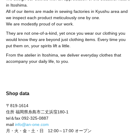
in Itoshima.
All of our items are made in sewing factories in Kyushu area and
we inspect each product meticulously one by one.
We are modestly proud of our work.
They are not one-of-a-kind, yet once you wear our clothing you
would know they are beyond just clothing items. Every time you
put them on, your spirits lift a little.
From the atelier in Itoshima, we deliver everyday clothes that
accompany your daily life, to you.
Shop data
〒819-1614
住所 福岡県糸島市二丈浜窪180-1
tel＆fax 092-325-0887
mail
info@an-one.com
月・火・金・土・日 12:00～17:00 オープン