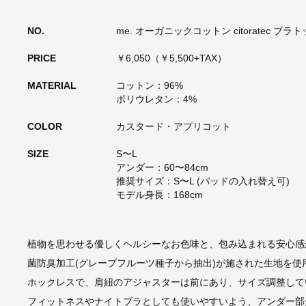
NO.
me. オーガニックコットン citoratec ブラ
PRICE
￥6,050（￥5,500+TAX）
MATERIAL
コットン：96%
ポリウレタン：4%
COLOR
カスタード・アプリコット
SIZE
S〜L
アンダー：60〜84cm
推奨サイズ：S〜L (パッドの入れ替え可)
モデル身長：168cm
植物を思わせる優しくヘルシーなお色味と、包み込まれる安心感
菌防臭加工(グレープフルーツ種子から抽出)が施された生地を
ホックレスで、肩紐のアジャスターは前にあり、サイズ調整して
フィットネスやナイトブラとしても使いやすいよう、アンダー部