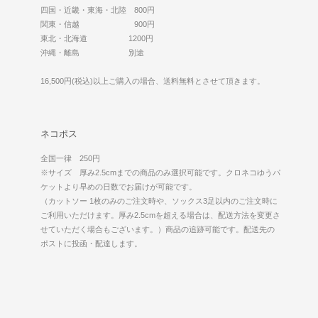
四国・近畿・東海・北陸 800円
関東・信越 900円
東北・北海道 1200円
沖縄・離島 別途
16,500円(税込)以上ご購入の場合、送料無料とさせて頂きます。
ネコポス
全国一律 250円
※サイズ 厚み2.5cmまでの商品のみ選択可能です。クロネコゆうパ
ケットより早めの日数でお届けが可能です。
（カットソー 1枚のみのご注文時や、ソックス3足以内のご注文時に
ご利用いただけます。厚み2.5cmを超える場合は、配送方法を変更さ
せていただく場合もございます。）商品の追跡可能です。配送先の
ポストに投函・配達します。